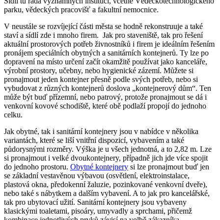
Sídlí tu řada významných institucí, včetně Vědeckotechnologického
parku, vědeckých pracovišť a fakultní nemocnice.
V neustále se rozvíjející části města se hodně rekonstruuje a také
staví a sídlí zde i mnoho firem. Jak pro staveniště, tak pro řešení
aktuální prostorových potřeb živnostníků i firem je ideálním řešením
pronájem speciálních obytných a sanitárních kontejnerů. Ty lze po
dopravení na místo určení začít okamžitě používat jako kanceláře,
výrobní prostory, učebny, nebo hygienické zázemí. Můžete si
pronajmout jeden kontejner přesně podle svých potřeb, nebo si
vybudovat z různých kontejnerů doslova „kontejnerový dům“. Ten
může být buď přízemní, nebo patrový, protože pronajmout se dá i
venkovní kovové schodiště, které obě podlaží propojí do jednoho
celku.
Jak obytné, tak i sanitární kontejnery jsou v nabídce v několika
variantách, které se liší vnitřní dispozicí, vybavením a také
půdorysnými rozměry. Výška je u všech jednotná, a to 2,82 m. Lze
si pronajmout i velké dvoukontejnery, případně jich jde více spojit
do jednoho prostoru.
Obytné kontejnery
si lze pronajmout buď jen
se základní vestavěnou výbavou (osvětlení, elektroinstalace,
plastová okna, předokenní žaluzie, pozinkované venkovní dveře),
nebo také s nábytkem a dalším vybavení. A to jak pro kancelářské,
tak pro ubytovací užití. Sanitární kontejnery jsou vybaveny
klasickými toaletami, pisoáry, umyvadly a sprchami, přičemž
kombinace jednotlivých prvků závisí na volbě zákazníka.