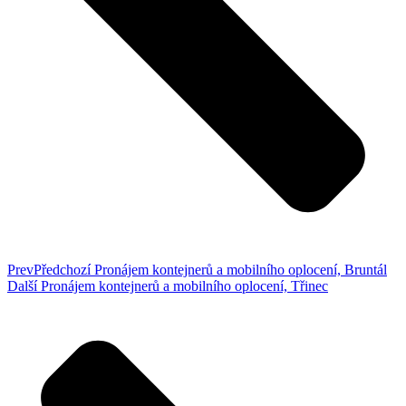
Prev
Předchozí
Pronájem kontejnerů a mobilního oplocení, Bruntál
Další
Pronájem kontejnerů a mobilního oplocení, Třinec