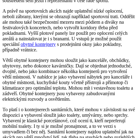
soustředění sem jezdí i reprezentanti v celé řadě sportů.
A právě na sportovních akcích najde uplatnění nízké oplocení,
neboli zábrany, kterými se ohrazují například sportovní trati. Oddělit
ale mohou také bezpečnostní mezeru mezi pódiem a diváky na
festivalových koncertech, nebo vytvořit koridory třeba před
pokladnami. Vyšší plotové panely lze použít pro oplocení celých
areálů a nainstalovat je i s branami. U vstupů je možné použít
speciální
obytné kontejnery
s prodejními okny jako pokladny,
případně vrátnice.
Větší obytné kontejnery mohou sloužit jako kanceláře, obchůdky,
ubytovny, nebo dokonce kavárničky. Dají se objednat jednoduché,
dvojité, nebo jako kombinace několika kontejnerů pro vytvoření
větší místnosti. V nabídce je jako vybavení nábytek pro kanceláře i
obytné místnosti, kuchyňské kouty včetně přístrojů a přímotop či
klimatizace pro optimální teplotu. Mohou mít i vestavěnou toaletu a
zádveří. Obytné kontejnery jsou vybaveny zabudovanými
elektrickými rozvody a osvětlením.
To platí i o kontejnerech sanitárních, které mohou v závislosti na své
dispozici a vybavení sloužit jako toalety, umývárny, nebo sprchy.
Vybavení je klasické porcelánové, což ocení ti, kteří nepreferují
mobilní toalety. I ty si je možné pronajmout, a to ve verzi s
umyvadlem či bez něj. Sanitární kontejnery najdou uplatnění jak na
akcích pro větší množství lidí, tak třeba na stavbách nebo rozlehlých