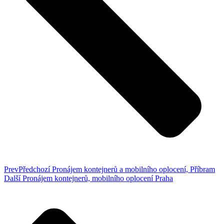
Prev
Předchozí
Pronájem kontejnerů a mobilního oplocení, Příbram
Další
Pronájem kontejnerů, mobilního oplocení Praha