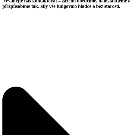
Neváhejte nás kontaktovat – zázemí doručíme, nainstalujeme a
přizpůsobíme tak, aby vše fungovalo hladce a bez starostí.